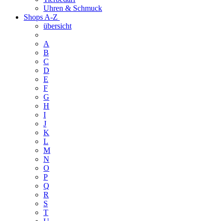
Uhren & Schmuck
Shops A-Z
übersicht
A
B
C
D
E
F
G
H
I
J
K
L
M
N
O
P
Q
R
S
T