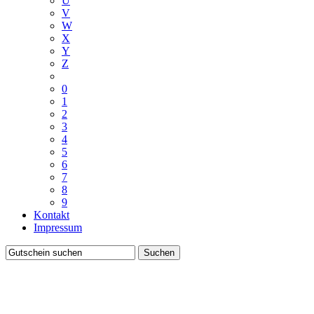
U
V
W
X
Y
Z
0
1
2
3
4
5
6
7
8
9
Kontakt
Impressum
Suchen