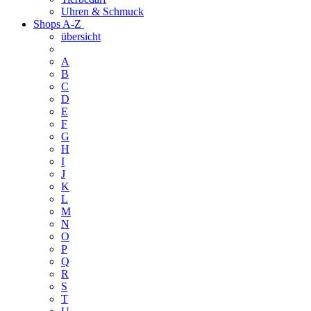
Uhren & Schmuck
Shops A-Z
übersicht
A
B
C
D
E
F
G
H
I
J
K
L
M
N
O
P
Q
R
S
T