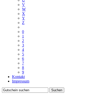
U
V
W
X
Y
Z
0
1
2
3
4
5
6
7
8
9
Kontakt
Impressum
Suchen